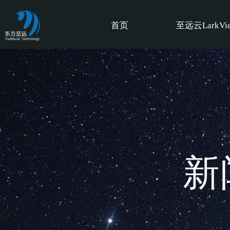
首页
至远云LarkVi
新