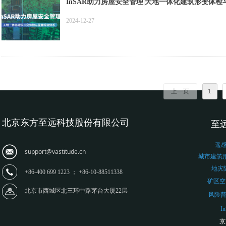
InSAR助力房屋安全管理|天地一体化建筑形变体
2024-12-27
上一页
1
北京东方至远科技股份有限公司
至远
遥
support@vastitude.cn
城市建筑
地灾
+86-400 699 1223 ； +86-10-88511338
矿区空
北京市西城区北三环中路茅台大厦22层
风险
I
京